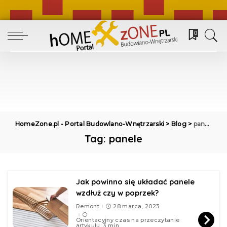
0
HomeZone.pl - Portal Budowlano-Wnętrzarski
>
Blog
>
panele
Tag:
panele
Jak powinno się układać panele
wzdłuż czy w poprzek?
Remont
28 marca, 2023
Orientacyjny czas na przeczytanie
artykułu: 3 min