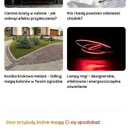
Ciemne ściany w salonie – jak
Kto i kiedy powinien odśnieżać
uniknąć efektu przytłoczenia?
chodnik?
Kostka brukowa melanż – Odkryj
Lampy ringi – designerskie,
magię kolorów w Twoim ogrodzie
efektowne i energooszczędne
oświetlenie
Inne artykuły które mogą Ci się spodobać