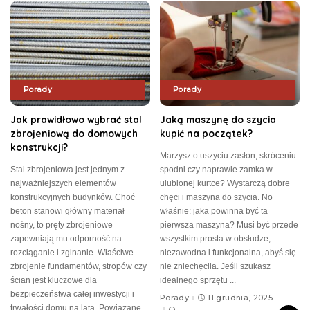
Porady
Porady
Jak prawidłowo wybrać stal
Jaką maszynę do szycia
zbrojeniową do domowych
kupić na początek?
konstrukcji?
Marzysz o uszyciu zasłon, skróceniu
Stal zbrojeniowa jest jednym z
spodni czy naprawie zamka w
najważniejszych elementów
ulubionej kurtce? Wystarczą dobre
konstrukcyjnych budynków. Choć
chęci i maszyna do szycia. No
beton stanowi główny materiał
właśnie: jaka powinna być ta
nośny, to pręty zbrojeniowe
pierwsza maszyna? Musi być przede
zapewniają mu odporność na
wszystkim prosta w obsłudze,
rozciąganie i zginanie. Właściwe
niezawodna i funkcjonalna, abyś się
zbrojenie fundamentów, stropów czy
nie zniechęciła. Jeśli szukasz
ścian jest kluczowe dla
idealnego sprzętu
...
bezpieczeństwa całej inwestycji i
Porady
11 grudnia, 2025
trwałości domu na lata. Powiązane