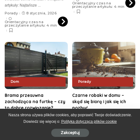
Orientacyjny czas na
artykuły: Najtańsze
...
przeczytanie artykułu: 4 min
Porady
8 stycznia, 2026
Orientacyjny czas na
przeczytanie artykułu: 4 min
Dom
Porady
Brama przesuwna
Czarne robaki w domu –
zachodząca na furtkę – czy
skąd się biorą i jak się ich
to dobre rozwiązanie?
pozbyć
Nasza strona używa plików cookies, aby poprawić Twoje doświadczenie.
Planując ogrodzenie domu i wjazd
Widok czarnych robaków w domu
Dowiedz się więcej o:
Polityka dotycząca plików cookie
na posesję, często stajemy przed
potrafi wywołać duży niepokój. Wiele
dylematem: jak rozmieścić bramę
osób zastanawia się, co to za owady,
Zakceptuj
przesuwną i furtkę, aby było
skąd się pojawiają i czy stanowią