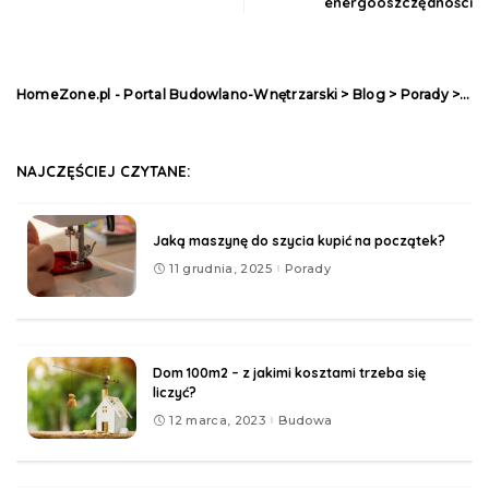
energooszczędności
HomeZone.pl - Portal Budowlano-Wnętrzarski
>
Blog
>
Porady
>
Ile
NAJCZĘŚCIEJ CZYTANE:
Jaką maszynę do szycia kupić na początek?
11 grudnia, 2025
Porady
Dom 100m2 – z jakimi kosztami trzeba się
liczyć?
12 marca, 2023
Budowa