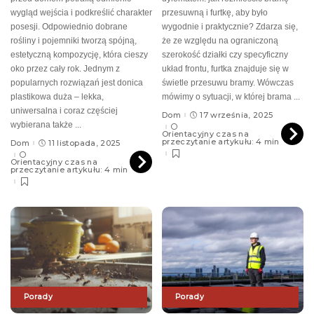
wygląd wejścia i podkreślić charakter
przesuwną i furtkę, aby było
posesji. Odpowiednio dobrane
wygodnie i praktycznie? Zdarza się,
rośliny i pojemniki tworzą spójną,
że ze względu na ograniczoną
estetyczną kompozycję, która cieszy
szerokość działki czy specyficzny
oko przez cały rok. Jednym z
układ frontu, furtka znajduje się w
popularnych rozwiązań jest donica
świetle przesuwu bramy. Wówczas
plastikowa duża – lekka,
mówimy o sytuacji, w której brama
...
uniwersalna i coraz częściej
Dom
17 września, 2025
wybierana także
...
Orientacyjny czas na
przeczytanie artykułu: 4 min
Dom
11 listopada, 2025
Orientacyjny czas na
przeczytanie artykułu: 4 min
Porady
Porady