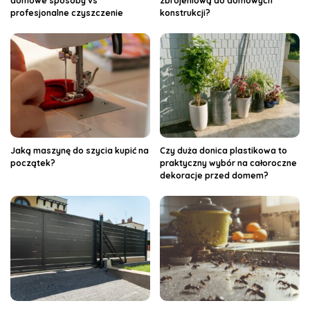
domowe sposoby vs
zbrojeniową do domowych
profesjonalne czyszczenie
konstrukcji?
Jaką maszynę do szycia kupić na
Czy duża donica plastikowa to
początek?
praktyczny wybór na całoroczne
dekoracje przed domem?