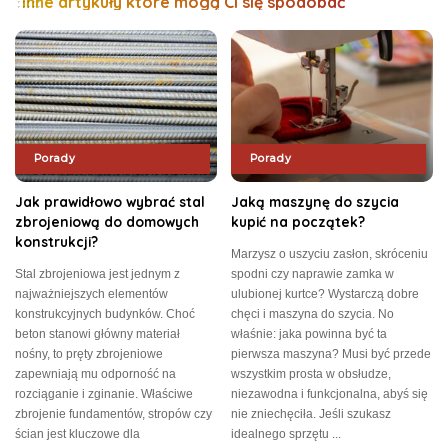
Inne artykuły które mogą Ci się spodobać
Porady
Porady
Jak prawidłowo wybrać stal
Jaką maszynę do szycia
zbrojeniową do domowych
kupić na początek?
konstrukcji?
Marzysz o uszyciu zasłon, skróceniu
Stal zbrojeniowa jest jednym z
spodni czy naprawie zamka w
najważniejszych elementów
ulubionej kurtce? Wystarczą dobre
konstrukcyjnych budynków. Choć
chęci i maszyna do szycia. No
beton stanowi główny materiał
właśnie: jaka powinna być ta
nośny, to pręty zbrojeniowe
pierwsza maszyna? Musi być przede
zapewniają mu odporność na
wszystkim prosta w obsłudze,
rozciąganie i zginanie. Właściwe
niezawodna i funkcjonalna, abyś się
zbrojenie fundamentów, stropów czy
nie zniechęciła. Jeśli szukasz
ścian jest kluczowe dla
idealnego sprzętu
...