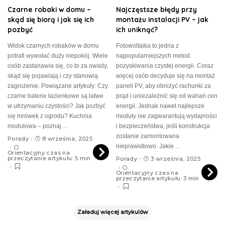
Czarne robaki w domu –
Najczęstsze błędy przy
skąd się biorą i jak się ich
montażu instalacji PV – jak
pozbyć
ich uniknąć?
Widok czarnych robaków w domu
Fotowoltaika to jedna z
potrafi wywołać duży niepokój. Wiele
najpopularniejszych metod
osób zastanawia się, co to za owady,
pozyskiwania czystej energii. Coraz
skąd się pojawiają i czy stanowią
więcej osób decyduje się na montaż
zagrożenie. Powiązane artykuły: Czy
paneli PV, aby obniżyć rachunki za
czarne baterie łazienkowe są łatwe
prąd i uniezależnić się od wahań cen
w utrzymaniu czystości? Jak pozbyć
energii. Jednak nawet najlepsze
się mrówek z ogrodu? Kuchnia
moduły nie zagwarantują wydajności
modułowa – poznaj
...
i bezpieczeństwa, jeśli konstrukcja
zostanie zamontowana
Porady
8 września, 2025
nieprawidłowo. Jakie
...
Orientacyjny czas na
przeczytanie artykułu: 5 min
Porady
3 września, 2025
Orientacyjny czas na
przeczytanie artykułu: 3 min
Załaduj więcej artykulów