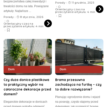
bezpieczeństwa całej inwestycji i
Porady
11 grudnia, 2025
trwałości domu na lata. Powiązane
Orientacyjny czas na
artykuły: Najtańsze
...
przeczytanie artykułu: 4 min
Porady
8 stycznia, 2026
Orientacyjny czas na
przeczytanie artykułu: 4 min
Dom
Dom
Czy duża donica plastikowa
Brama przesuwna
to praktyczny wybór na
zachodząca na furtkę – czy
całoroczne dekoracje przed
to dobre rozwiązanie?
domem?
Planując ogrodzenie domu i wjazd
Eleganckie dekoracje w donicach
na posesję, często stajemy przed
przed domem potrafią odmienić
dylematem: jak rozmieścić bramę