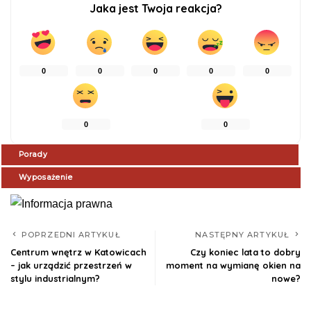
Jaka jest Twoja reakcja?
0
0
0
0
0
0
0
Porady
Wyposażenie
POPRZEDNI ARTYKUŁ
NASTĘPNY ARTYKUŁ
Centrum wnętrz w Katowicach
Czy koniec lata to dobry
– jak urządzić przestrzeń w
moment na wymianę okien na
stylu industrialnym?
nowe?