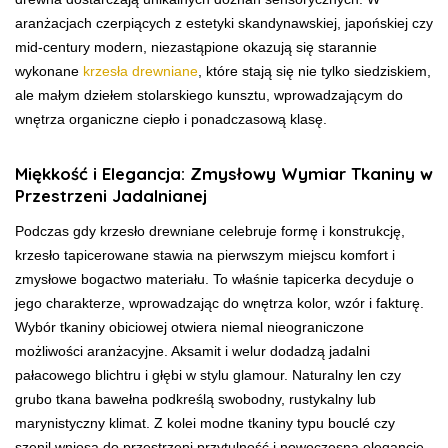
aranżacjach czerpiących z estetyki skandynawskiej, japońskiej czy
mid-century modern, niezastąpione okazują się starannie
wykonane
krzesła drewniane
, które stają się nie tylko siedziskiem,
ale małym dziełem stolarskiego kunsztu, wprowadzającym do
wnętrza organiczne ciepło i ponadczasową klasę.
Miękkość i Elegancja: Zmysłowy Wymiar Tkaniny w
Przestrzeni Jadalnianej
Podczas gdy krzesło drewniane celebruje formę i konstrukcję,
krzesło tapicerowane stawia na pierwszym miejscu komfort i
zmysłowe bogactwo materiału. To właśnie tapicerka decyduje o
jego charakterze, wprowadzając do wnętrza kolor, wzór i fakturę.
Wybór tkaniny obiciowej otwiera niemal nieograniczone
możliwości aranżacyjne. Aksamit i welur dodadzą jadalni
pałacowego blichtru i głębi w stylu glamour. Naturalny len czy
grubo tkana bawełna podkreślą swobodny, rustykalny lub
marynistyczny klimat. Z kolei modne tkaniny typu bouclé czy
szenil wniosą do przestrzeni przytulność i nowoczesną elegancję.