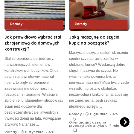
Porady
Porady
Jak prawidłowo wybrać stal
Jaką maszynę do szycia
zbrojeniową do domowych
kupić na początek?
konstrukcji?
Marzysz o uszyciu zasłon, skróceniu
Stal zbrojeniowa jest jednym z
spodni czy naprawie zamka w
najważniejszych elementów
ulubionej kurtce? Wystarczą dobre
konstrukcyjnych budynków. Choć
chęci i maszyna do szycia. No
beton stanowi główny materiał
właśnie: jaka powinna być ta
nośny, to pręty zbrojeniowe
pierwsza maszyna? Musi być przede
zapewniają mu odporność na
wszystkim prosta w obsłudze,
rozciąganie i zginanie. Właściwe
niezawodna i funkcjonalna, abyś się
zbrojenie fundamentów, stropów czy
nie zniechęciła. Jeśli szukasz
ścian jest kluczowe dla
idealnego sprzętu
...
bezpieczeństwa całej inwestycji i
Porady
11 grudnia, 2025
trwałości domu na lata. Powiązane
Orientacyjny czas na
artykuły: Najtańsze
...
przeczytanie artykułu: 4 min
Porady
8 stycznia, 2026