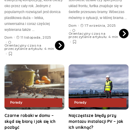
estetyczną kompozycję, która cieszy
szerokość działki czy specyficzny
oko przez cały rok. Jednym z
układ frontu, furtka znajduje się w
popularnych rozwiązań jest donica
świetle przesuwu bramy. Wówczas
plastikowa duża – lekka,
mówimy o sytuacji, w której brama
...
uniwersalna i coraz częściej
Dom
17 września, 2025
wybierana także
...
Orientacyjny czas na
przeczytanie artykułu: 4 min
Dom
11 listopada, 2025
Orientacyjny czas na
przeczytanie artykułu: 4 min
Porady
Porady
Czarne robaki w domu –
Najczęstsze błędy przy
skąd się biorą i jak się ich
montażu instalacji PV – jak
pozbyć
ich uniknąć?