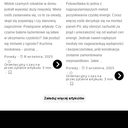
Widok czarnych robaków w domu
Fotowoltaika to jedna z
potrafi wywołać duży niepokój. Wiele
najpopularniejszych metod
osób zastanawia się, co to za owady,
pozyskiwania czystej energii. Coraz
skąd się pojawiają i czy stanowią
więcej osób decyduje się na montaż
zagrożenie. Powiązane artykuły: Czy
paneli PV, aby obniżyć rachunki za
czarne baterie łazienkowe są łatwe
prąd i uniezależnić się od wahań cen
w utrzymaniu czystości? Jak pozbyć
energii. Jednak nawet najlepsze
się mrówek z ogrodu? Kuchnia
moduły nie zagwarantują wydajności
modułowa – poznaj
...
i bezpieczeństwa, jeśli konstrukcja
zostanie zamontowana
Porady
8 września, 2025
nieprawidłowo. Jakie
...
Orientacyjny czas na
przeczytanie artykułu: 5 min
Porady
3 września, 2025
Orientacyjny czas na
przeczytanie artykułu: 3 min
Załaduj więcej artykulów