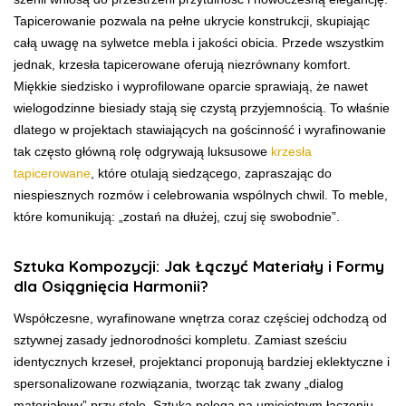
Tapicerowanie pozwala na pełne ukrycie konstrukcji, skupiając
całą uwagę na sylwetce mebla i jakości obicia. Przede wszystkim
jednak, krzesła tapicerowane oferują niezrównany komfort.
Miękkie siedzisko i wyprofilowane oparcie sprawiają, że nawet
wielogodzinne biesiady stają się czystą przyjemnością. To właśnie
dlatego w projektach stawiających na gościnność i wyrafinowanie
tak często główną rolę odgrywają luksusowe
krzesła
tapicerowane
, które otulają siedzącego, zapraszając do
niespiesznych rozmów i celebrowania wspólnych chwil. To meble,
które komunikują: „zostań na dłużej, czuj się swobodnie”.
Sztuka Kompozycji: Jak Łączyć Materiały i Formy
dla Osiągnięcia Harmonii?
Współczesne, wyrafinowane wnętrza coraz częściej odchodzą od
sztywnej zasady jednorodności kompletu. Zamiast sześciu
identycznych krzeseł, projektanci proponują bardziej eklektyczne i
spersonalizowane rozwiązania, tworząc tak zwany „dialog
materiałowy” przy stole. Sztuka polega na umiejętnym łączeniu