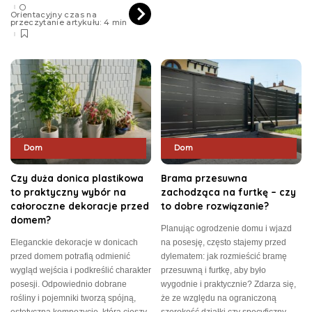
Orientacyjny czas na
przeczytanie artykułu: 4 min
Dom
Dom
Czy duża donica plastikowa
Brama przesuwna
to praktyczny wybór na
zachodząca na furtkę – czy
całoroczne dekoracje przed
to dobre rozwiązanie?
domem?
Planując ogrodzenie domu i wjazd
Eleganckie dekoracje w donicach
na posesję, często stajemy przed
przed domem potrafią odmienić
dylematem: jak rozmieścić bramę
wygląd wejścia i podkreślić charakter
przesuwną i furtkę, aby było
posesji. Odpowiednio dobrane
wygodnie i praktycznie? Zdarza się,
rośliny i pojemniki tworzą spójną,
że ze względu na ograniczoną