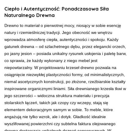
Ciepło i Autentyczność: Ponadczasowa Siła
Naturalnego Drewna
Drewno to materiał o pierwotnej mocy, niosący w sobie esencję
natury i rzemieślniczej tradycji. Jego obecność we wnętrzu
wprowadza atmosferę ciepła, autentyczności i spokoju. Każdy
gatunek drewna – od szlachetnego dębu, przez elegancki orzech,
po jasny jesion – posiada unikalny rysunek usłojenia i paletę barw,
co sprawia, że każdy wykonany z niego mebel jest
niepowtarzalny. W projektowaniu krzeseł drewno pozwala na
osiągnięcie niezwykłej plastyczności formy, od minimalistycznych,
niemal ascetycznych konstrukcji, po złożone, rzeźbiarskie kształty
inspirowane organicznymi liniami. Siła drewnianego krzesła tkwi w
jego szczerości – widoczna struktura materiału i precyzja
stolarskich łączeń, takich jak czopy czy wczepy, stają się
elementem dekoracyjnym samym w sobie. To meble, które
angażują nie tylko wzrok, ale i dotyk. Gładkość idealnie
wyszlifowanej powierzchni czy subtelna faktura olejowanego
drewna dostarczają unikalnych doznań sensorycznych. W