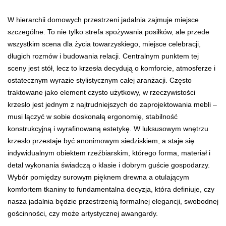
W hierarchii domowych przestrzeni jadalnia zajmuje miejsce
szczególne. To nie tylko strefa spożywania posiłków, ale przede
wszystkim scena dla życia towarzyskiego, miejsce celebracji,
długich rozmów i budowania relacji.
Centralnym punktem tej
sceny jest stół, lecz to krzesła decydują o komforcie, atmosferze i
ostatecznym wyrazie stylistycznym całej aranżacji. Często
traktowane jako element czysto użytkowy, w rzeczywistości
krzesło jest jednym z najtrudniejszych do zaprojektowania mebli –
musi łączyć w sobie doskonałą ergonomię, stabilność
konstrukcyjną i wyrafinowaną estetykę. W luksusowym wnętrzu
krzesło przestaje być anonimowym siedziskiem, a staje się
indywidualnym obiektem rzeźbiarskim, którego forma, materiał i
detal wykonania świadczą o klasie i dobrym guście gospodarzy.
Wybór pomiędzy surowym pięknem drewna a otulającym
komfortem tkaniny to fundamentalna decyzja, która definiuje, czy
nasza jadalnia będzie przestrzenią formalnej elegancji, swobodnej
gościnności, czy może artystycznej awangardy.