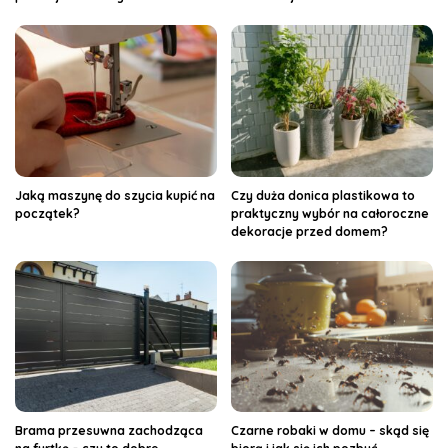
Jaką maszynę do szycia kupić na
Czy duża donica plastikowa to
początek?
praktyczny wybór na całoroczne
dekoracje przed domem?
Brama przesuwna zachodząca
Czarne robaki w domu – skąd się