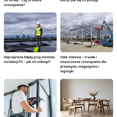
na furtkę – czy to dobre
biorą i jak się ich pozbyć
rozwiązanie?
Najczęstsze błędy przy montażu
Hale stalowe – trwałe i
instalacji PV – jak ich uniknąć?
nowoczesne rozwiązania dla
przemysłu, magazynów i
logistyki