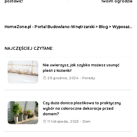
postawić!
Twoim ogrodzie
HomeZone.pl - Portal Budowlano-Wnętrzarski
>
Blog
>
Wyposażenie
NAJCZĘŚCIEJ CZYTANE:
Nie uwierzysz, jak szybko możesz usunąć
pleśń z łazienki!
29 grudnia, 2024
Porady
Czy duża donica plastikowa to praktyczny
wybór na całoroczne dekoracje przed
domem?
11 listopada, 2025
Dom