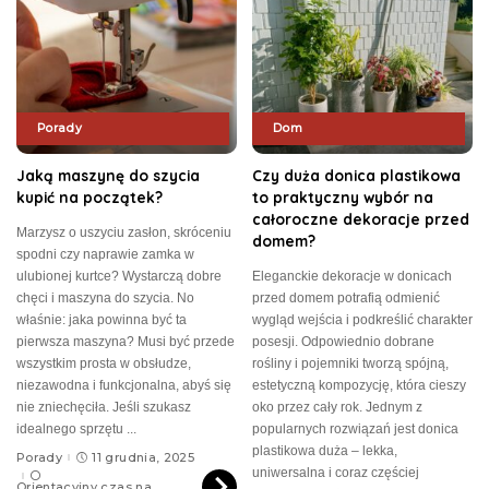
Porady
Dom
Jaką maszynę do szycia
Czy duża donica plastikowa
kupić na początek?
to praktyczny wybór na
całoroczne dekoracje przed
Marzysz o uszyciu zasłon, skróceniu
domem?
spodni czy naprawie zamka w
ulubionej kurtce? Wystarczą dobre
Eleganckie dekoracje w donicach
chęci i maszyna do szycia. No
przed domem potrafią odmienić
właśnie: jaka powinna być ta
wygląd wejścia i podkreślić charakter
pierwsza maszyna? Musi być przede
posesji. Odpowiednio dobrane
wszystkim prosta w obsłudze,
rośliny i pojemniki tworzą spójną,
niezawodna i funkcjonalna, abyś się
estetyczną kompozycję, która cieszy
nie zniechęciła. Jeśli szukasz
oko przez cały rok. Jednym z
idealnego sprzętu
...
popularnych rozwiązań jest donica
plastikowa duża – lekka,
Porady
11 grudnia, 2025
uniwersalna i coraz częściej
Orientacyjny czas na