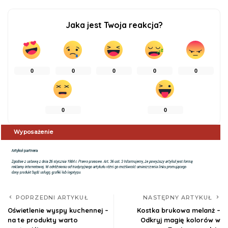
Jaka jest Twoja reakcja?
0
0
0
0
0
0
0
Wyposażenie
POPRZEDNI ARTYKUŁ
NASTĘPNY ARTYKUŁ
Oświetlenie wyspy kuchennej –
Kostka brukowa melanż –
na te produkty warto
Odkryj magię kolorów w