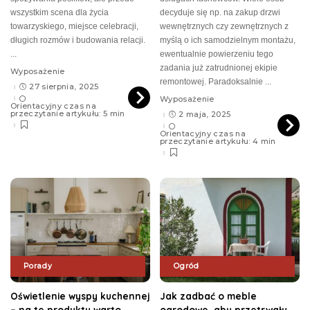
wszystkim scena dla życia
decyduje się np. na zakup drzwi
towarzyskiego, miejsce celebracji,
wewnętrznych czy zewnętrznych z
długich rozmów i budowania relacji.
myślą o ich samodzielnym montażu,
...
ewentualnie powierzeniu tego
zadania już zatrudnionej ekipie
Wyposażenie
remontowej. Paradoksalnie
...
27 sierpnia, 2025
Wyposażenie
Orientacyjny czas na
przeczytanie artykułu: 5 min
2 maja, 2025
Orientacyjny czas na
przeczytanie artykułu: 4 min
Porady
Ogród
Oświetlenie wyspy kuchennej
Jak zadbać o meble
– na te produkty warto
ogrodowe, aby przetrwały