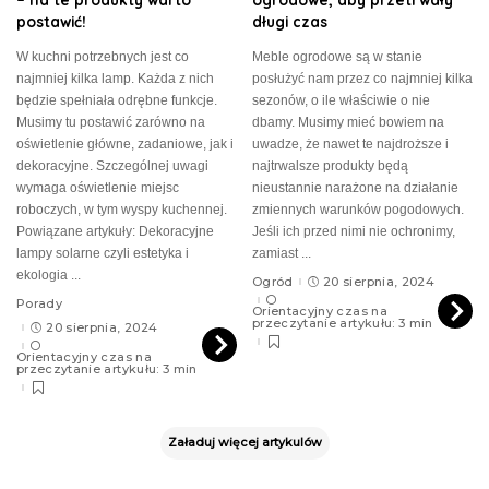
postawić!
długi czas
W kuchni potrzebnych jest co
Meble ogrodowe są w stanie
najmniej kilka lamp. Każda z nich
posłużyć nam przez co najmniej kilka
będzie spełniała odrębne funkcje.
sezonów, o ile właściwie o nie
Musimy tu postawić zarówno na
dbamy. Musimy mieć bowiem na
oświetlenie główne, zadaniowe, jak i
uwadze, że nawet te najdroższe i
dekoracyjne. Szczególnej uwagi
najtrwalsze produkty będą
wymaga oświetlenie miejsc
nieustannie narażone na działanie
roboczych, w tym wyspy kuchennej.
zmiennych warunków pogodowych.
Powiązane artykuły: Dekoracyjne
Jeśli ich przed nimi nie ochronimy,
lampy solarne czyli estetyka i
zamiast
...
ekologia
...
Ogród
20 sierpnia, 2024
Porady
Orientacyjny czas na
przeczytanie artykułu: 3 min
20 sierpnia, 2024
Orientacyjny czas na
przeczytanie artykułu: 3 min
Załaduj więcej artykulów