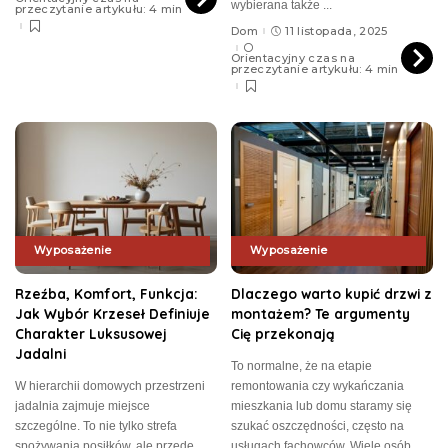
wybierana także
...
przeczytanie artykułu: 4 min
Dom
11 listopada, 2025
Orientacyjny czas na
przeczytanie artykułu: 4 min
Wyposażenie
Wyposażenie
Rzeźba, Komfort, Funkcja:
Dlaczego warto kupić drzwi z
Jak Wybór Krzeseł Definiuje
montażem? Te argumenty
Charakter Luksusowej
Cię przekonają
Jadalni
To normalne, że na etapie
W hierarchii domowych przestrzeni
remontowania czy wykańczania
jadalnia zajmuje miejsce
mieszkania lub domu staramy się
szczególne. To nie tylko strefa
szukać oszczędności, często na
spożywania posiłków, ale przede
usługach fachowców. Wiele osób