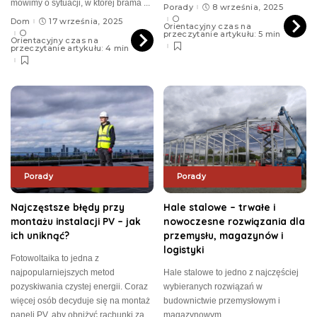
mówimy o sytuacji, w której brama
...
Porady
8 września, 2025
Dom
17 września, 2025
Orientacyjny czas na
przeczytanie artykułu: 5 min
Orientacyjny czas na
przeczytanie artykułu: 4 min
Porady
Porady
Najczęstsze błędy przy
Hale stalowe – trwałe i
montażu instalacji PV – jak
nowoczesne rozwiązania dla
ich uniknąć?
przemysłu, magazynów i
logistyki
Fotowoltaika to jedna z
najpopularniejszych metod
Hale stalowe to jedno z najczęściej
pozyskiwania czystej energii. Coraz
wybieranych rozwiązań w
więcej osób decyduje się na montaż
budownictwie przemysłowym i
paneli PV, aby obniżyć rachunki za
magazynowym.