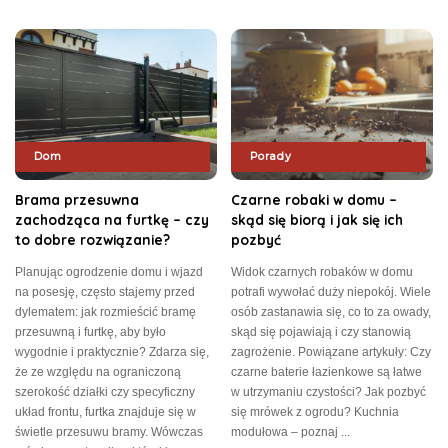
Dom
Porady
Brama przesuwna
Czarne robaki w domu –
zachodząca na furtkę – czy
skąd się biorą i jak się ich
to dobre rozwiązanie?
pozbyć
Planując ogrodzenie domu i wjazd
Widok czarnych robaków w domu
na posesję, często stajemy przed
potrafi wywołać duży niepokój. Wiele
dylematem: jak rozmieścić bramę
osób zastanawia się, co to za owady,
przesuwną i furtkę, aby było
skąd się pojawiają i czy stanowią
wygodnie i praktycznie? Zdarza się,
zagrożenie. Powiązane artykuły: Czy
że ze względu na ograniczoną
czarne baterie łazienkowe są łatwe
szerokość działki czy specyficzny
w utrzymaniu czystości? Jak pozbyć
układ frontu, furtka znajduje się w
się mrówek z ogrodu? Kuchnia
świetle przesuwu bramy. Wówczas
modułowa – poznaj
...