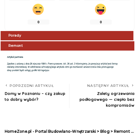
0
0
Porady
Remont
POPRZEDNI ARTYKUŁ
NASTĘPNY ARTYKUŁ
Domy w Poznaniu – czy zakup
Zalety ogrzewania
to dobry wybór?
podłogowego — ciepło bez
kompromisów
HomeZone.pl - Portal Budowlano-Wnętrzarski
>
Blog
>
Remont
>
Na