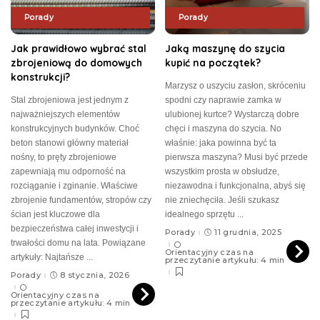
Porady
Porady
Jak prawidłowo wybrać stal
Jaką maszynę do szycia
zbrojeniową do domowych
kupić na początek?
konstrukcji?
Marzysz o uszyciu zasłon, skróceniu
Stal zbrojeniowa jest jednym z
spodni czy naprawie zamka w
najważniejszych elementów
ulubionej kurtce? Wystarczą dobre
konstrukcyjnych budynków. Choć
chęci i maszyna do szycia. No
beton stanowi główny materiał
właśnie: jaka powinna być ta
nośny, to pręty zbrojeniowe
pierwsza maszyna? Musi być przede
zapewniają mu odporność na
wszystkim prosta w obsłudze,
rozciąganie i zginanie. Właściwe
niezawodna i funkcjonalna, abyś się
zbrojenie fundamentów, stropów czy
nie zniechęciła. Jeśli szukasz
ścian jest kluczowe dla
idealnego sprzętu
...
bezpieczeństwa całej inwestycji i
Porady
11 grudnia, 2025
trwałości domu na lata. Powiązane
Orientacyjny czas na
artykuły: Najtańsze
...
przeczytanie artykułu: 4 min
Porady
8 stycznia, 2026
Orientacyjny czas na
przeczytanie artykułu: 4 min