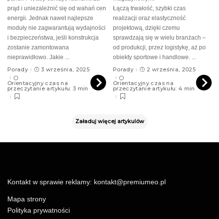
prąd i uniezależnić się od wahań cen
Łączą trwałość, szybki czas
energii. Jednak nawet najlepsze
realizacji oraz elastyczność
moduły nie zagwarantują wydajności
projektową, dzięki czemu
i bezpieczeństwa, jeśli konstrukcja
sprawdzają się w wielu branżach –
zostanie zamontowana
od produkcji, przez logistykę, aż po
nieprawidłowo. Jakie
...
obiekty sportowe i handlowe.
...
Porady
3 września, 2025
Porady
2 września, 2025
Orientacyjny czas na
Orientacyjny czas na
przeczytanie artykułu: 3 min
przeczytanie artykułu: 4 min
Załaduj więcej artykulów
Kontakt w sprawie reklamy:
kontakt@premiumeo.pl
Mapa strony
Polityka prywatności