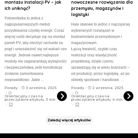
montażu instalacji PV – jak
nowoczesne rozwiązania dla
ich uniknąć?
przemysłu, magazynów i
logistyki
Fotowoltaika to jedna z
najpopularniejszych metod
Hale stalowe to jedno z najczęściej
pozyskiwania czystej energii. Coraz
wybieranych rozwiązań w
więcej osób decyduje się na montaż
budownictwie przemysłowym i
paneli PV, aby obniżyć rachunki za
magazynowym.
prąd i uniezależnić się od wahań cen
Łączą trwałość, szybki czas
energii. Jednak nawet najlepsze
realizacji oraz elastyczność
moduły nie zagwarantują wydajności
projektową, dzięki czemu
i bezpieczeństwa, jeśli konstrukcja
sprawdzają się w wielu branżach –
zostanie zamontowana
od produkcji, przez logistykę, aż po
nieprawidłowo. Jakie
...
obiekty sportowe i handlowe.
...
Porady
3 września, 2025
Porady
2 września, 2025
Orientacyjny czas na
Orientacyjny czas na
przeczytanie artykułu: 3 min
przeczytanie artykułu: 4 min
Załaduj więcej artykulów