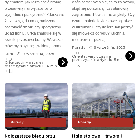
dylematem: jak rozmieścić bramę
osób zastanawia się, co to za owady,
przesuwną i furtkę, aby było
skąd się pojawiają i czy stanowią
wygodnie i praktycznie? Zdarza się,
zagrożenie. Powiązane artykuły: Czy
że ze względu na ograniczoną
czarne baterie łazienkowe są łatwe
szerokość działki czy specyficzny
w utrzymaniu czystości? Jak pozbyć
układ frontu, furtka znajduje się w
się mrówek z ogrodu? Kuchnia
świetle przesuwu bramy. Wówczas
modułowa – poznaj
...
mówimy o sytuacji, w której brama
...
Porady
8 września, 2025
Dom
17 września, 2025
Orientacyjny czas na
przeczytanie artykułu: 5 min
Orientacyjny czas na
przeczytanie artykułu: 4 min
Porady
Porady
Najczęstsze błędy przy
Hale stalowe – trwałe i