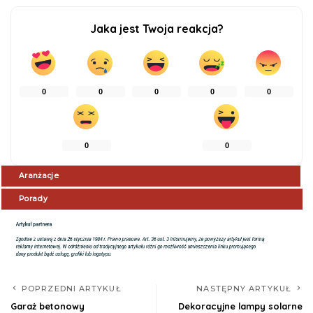
Jaka jest Twoja reakcja?
0
0
0
0
0
0
0
Aranżacje
Porady
POPRZEDNI ARTYKUŁ
NASTĘPNY ARTYKUŁ
Garaż betonowy
Dekoracyjne lampy solarne