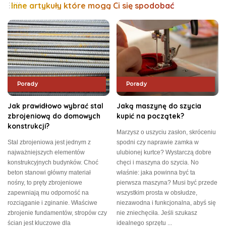
Inne artykuły które mogą Ci się spodobać
Porady
Porady
Jak prawidłowo wybrać stal
Jaką maszynę do szycia
zbrojeniową do domowych
kupić na początek?
konstrukcji?
Marzysz o uszyciu zasłon, skróceniu
Stal zbrojeniowa jest jednym z
spodni czy naprawie zamka w
najważniejszych elementów
ulubionej kurtce? Wystarczą dobre
konstrukcyjnych budynków. Choć
chęci i maszyna do szycia. No
beton stanowi główny materiał
właśnie: jaka powinna być ta
nośny, to pręty zbrojeniowe
pierwsza maszyna? Musi być przede
zapewniają mu odporność na
wszystkim prosta w obsłudze,
rozciąganie i zginanie. Właściwe
niezawodna i funkcjonalna, abyś się
zbrojenie fundamentów, stropów czy
nie zniechęciła. Jeśli szukasz
ścian jest kluczowe dla
idealnego sprzętu
...