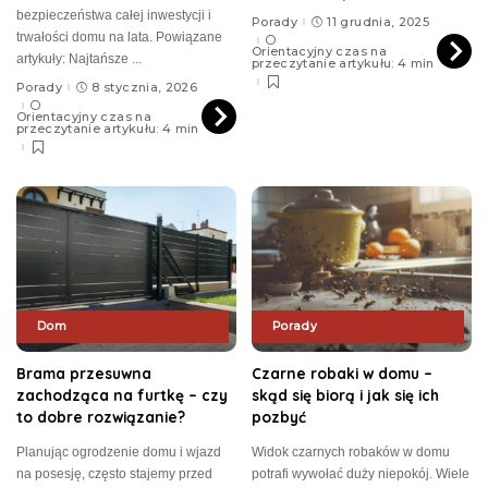
bezpieczeństwa całej inwestycji i
Porady
11 grudnia, 2025
trwałości domu na lata. Powiązane
Orientacyjny czas na
artykuły: Najtańsze
...
przeczytanie artykułu: 4 min
Porady
8 stycznia, 2026
Orientacyjny czas na
przeczytanie artykułu: 4 min
Dom
Porady
Brama przesuwna
Czarne robaki w domu –
zachodząca na furtkę – czy
skąd się biorą i jak się ich
to dobre rozwiązanie?
pozbyć
Planując ogrodzenie domu i wjazd
Widok czarnych robaków w domu
na posesję, często stajemy przed
potrafi wywołać duży niepokój. Wiele