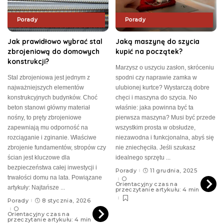
Porady
Porady
Jak prawidłowo wybrać stal
Jaką maszynę do szycia
zbrojeniową do domowych
kupić na początek?
konstrukcji?
Marzysz o uszyciu zasłon, skróceniu
Stal zbrojeniowa jest jednym z
spodni czy naprawie zamka w
najważniejszych elementów
ulubionej kurtce? Wystarczą dobre
konstrukcyjnych budynków. Choć
chęci i maszyna do szycia. No
beton stanowi główny materiał
właśnie: jaka powinna być ta
nośny, to pręty zbrojeniowe
pierwsza maszyna? Musi być przede
zapewniają mu odporność na
wszystkim prosta w obsłudze,
rozciąganie i zginanie. Właściwe
niezawodna i funkcjonalna, abyś się
zbrojenie fundamentów, stropów czy
nie zniechęciła. Jeśli szukasz
ścian jest kluczowe dla
idealnego sprzętu
...
bezpieczeństwa całej inwestycji i
Porady
11 grudnia, 2025
trwałości domu na lata. Powiązane
Orientacyjny czas na
artykuły: Najtańsze
...
przeczytanie artykułu: 4 min
Porady
8 stycznia, 2026
Orientacyjny czas na
przeczytanie artykułu: 4 min