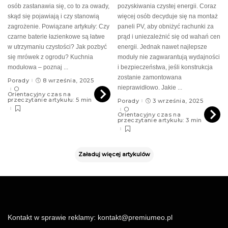
osób zastanawia się, co to za owady,
pozyskiwania czystej energii. Coraz
skąd się pojawiają i czy stanowią
więcej osób decyduje się na montaż
zagrożenie. Powiązane artykuły: Czy
paneli PV, aby obniżyć rachunki za
czarne baterie łazienkowe są łatwe
prąd i uniezależnić się od wahań cen
w utrzymaniu czystości? Jak pozbyć
energii. Jednak nawet najlepsze
się mrówek z ogrodu? Kuchnia
moduły nie zagwarantują wydajności
modułowa – poznaj
...
i bezpieczeństwa, jeśli konstrukcja
zostanie zamontowana
Porady
8 września, 2025
nieprawidłowo. Jakie
...
Orientacyjny czas na
przeczytanie artykułu: 5 min
Porady
3 września, 2025
Orientacyjny czas na
przeczytanie artykułu: 3 min
Załaduj więcej artykulów
Kontakt w sprawie reklamy:
kontakt@premiumeo.pl