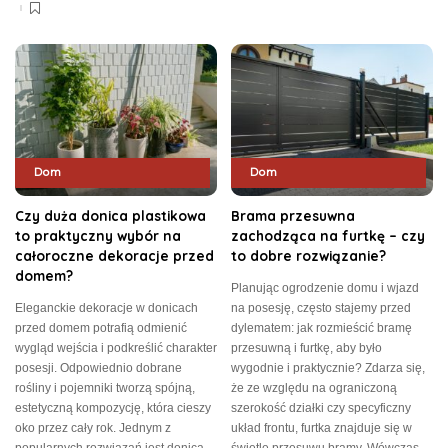
Dom
Dom
Czy duża donica plastikowa
Brama przesuwna
to praktyczny wybór na
zachodząca na furtkę – czy
całoroczne dekoracje przed
to dobre rozwiązanie?
domem?
Planując ogrodzenie domu i wjazd
Eleganckie dekoracje w donicach
na posesję, często stajemy przed
przed domem potrafią odmienić
dylematem: jak rozmieścić bramę
wygląd wejścia i podkreślić charakter
przesuwną i furtkę, aby było
posesji. Odpowiednio dobrane
wygodnie i praktycznie? Zdarza się,
rośliny i pojemniki tworzą spójną,
że ze względu na ograniczoną
estetyczną kompozycję, która cieszy
szerokość działki czy specyficzny
oko przez cały rok. Jednym z
układ frontu, furtka znajduje się w
popularnych rozwiązań jest donica
świetle przesuwu bramy. Wówczas