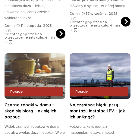
plastikowa duża – lekka,
mówimy o sytuacji, w której brama
...
uniwersalna i coraz częściej
Dom
17 września, 2025
wybierana także
...
Orientacyjny czas na
przeczytanie artykułu: 4 min
Dom
11 listopada, 2025
Orientacyjny czas na
przeczytanie artykułu: 4 min
Porady
Porady
Czarne robaki w domu –
Najczęstsze błędy przy
skąd się biorą i jak się ich
montażu instalacji PV – jak
pozbyć
ich uniknąć?
Widok czarnych robaków w domu
Fotowoltaika to jedna z
potrafi wywołać duży niepokój. Wiele
najpopularniejszych metod