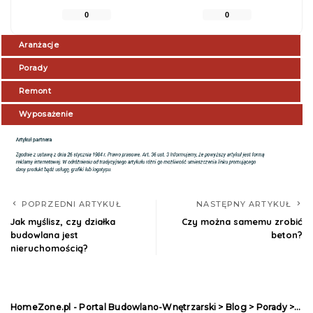
0
0
Aranżacje
Porady
Remont
Wyposażenie
POPRZEDNI ARTYKUŁ
NASTĘPNY ARTYKUŁ
Jak myślisz, czy działka
Czy można samemu zrobić
budowlana jest
beton?
nieruchomością?
HomeZone.pl - Portal Budowlano-Wnętrzarski
>
Blog
>
Porady
>
Co 