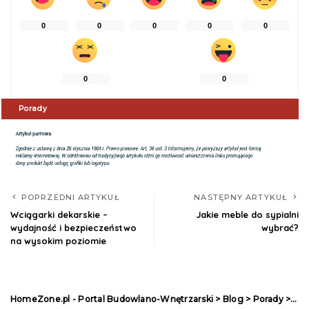
0
0
0
0
0
0
0
Porady
POPRZEDNI ARTYKUŁ
NASTĘPNY ARTYKUŁ
Wciągarki dekarskie –
Jakie meble do sypialni
wydajność i bezpieczeństwo
wybrać?
na wysokim poziomie
HomeZone.pl - Portal Budowlano-Wnętrzarski
>
Blog
>
Porady
>
Na 