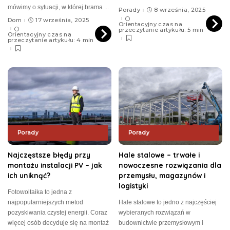
mówimy o sytuacji, w której brama
...
Porady
8 września, 2025
Dom
17 września, 2025
Orientacyjny czas na
przeczytanie artykułu: 5 min
Orientacyjny czas na
przeczytanie artykułu: 4 min
Porady
Porady
Najczęstsze błędy przy
Hale stalowe – trwałe i
montażu instalacji PV – jak
nowoczesne rozwiązania dla
ich uniknąć?
przemysłu, magazynów i
logistyki
Fotowoltaika to jedna z
najpopularniejszych metod
Hale stalowe to jedno z najczęściej
pozyskiwania czystej energii. Coraz
wybieranych rozwiązań w
więcej osób decyduje się na montaż
budownictwie przemysłowym i