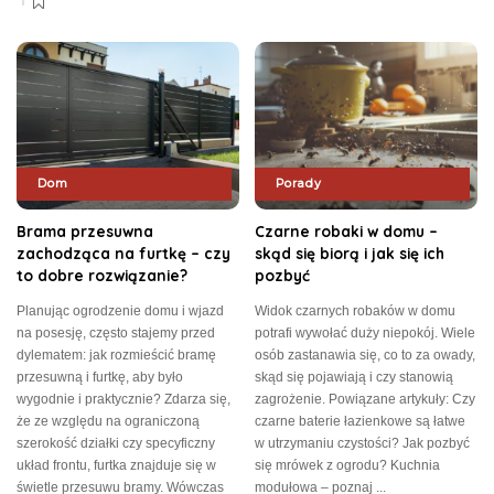
Dom
Porady
Brama przesuwna
Czarne robaki w domu –
zachodząca na furtkę – czy
skąd się biorą i jak się ich
to dobre rozwiązanie?
pozbyć
Planując ogrodzenie domu i wjazd
Widok czarnych robaków w domu
na posesję, często stajemy przed
potrafi wywołać duży niepokój. Wiele
dylematem: jak rozmieścić bramę
osób zastanawia się, co to za owady,
przesuwną i furtkę, aby było
skąd się pojawiają i czy stanowią
wygodnie i praktycznie? Zdarza się,
zagrożenie. Powiązane artykuły: Czy
że ze względu na ograniczoną
czarne baterie łazienkowe są łatwe
szerokość działki czy specyficzny
w utrzymaniu czystości? Jak pozbyć
układ frontu, furtka znajduje się w
się mrówek z ogrodu? Kuchnia
świetle przesuwu bramy. Wówczas
modułowa – poznaj
...