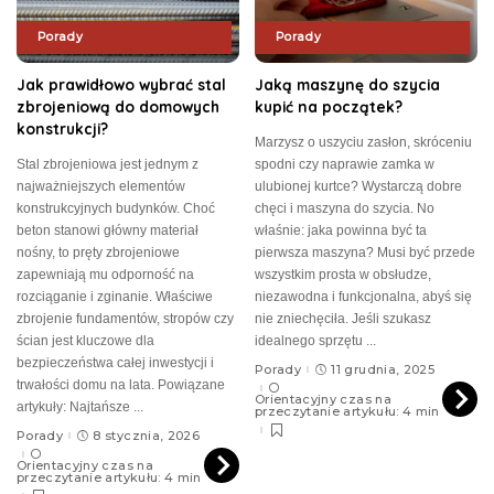
Porady
Porady
Jak prawidłowo wybrać stal
Jaką maszynę do szycia
zbrojeniową do domowych
kupić na początek?
konstrukcji?
Marzysz o uszyciu zasłon, skróceniu
Stal zbrojeniowa jest jednym z
spodni czy naprawie zamka w
najważniejszych elementów
ulubionej kurtce? Wystarczą dobre
konstrukcyjnych budynków. Choć
chęci i maszyna do szycia. No
beton stanowi główny materiał
właśnie: jaka powinna być ta
nośny, to pręty zbrojeniowe
pierwsza maszyna? Musi być przede
zapewniają mu odporność na
wszystkim prosta w obsłudze,
rozciąganie i zginanie. Właściwe
niezawodna i funkcjonalna, abyś się
zbrojenie fundamentów, stropów czy
nie zniechęciła. Jeśli szukasz
ścian jest kluczowe dla
idealnego sprzętu
...
bezpieczeństwa całej inwestycji i
Porady
11 grudnia, 2025
trwałości domu na lata. Powiązane
Orientacyjny czas na
artykuły: Najtańsze
...
przeczytanie artykułu: 4 min
Porady
8 stycznia, 2026
Orientacyjny czas na
przeczytanie artykułu: 4 min