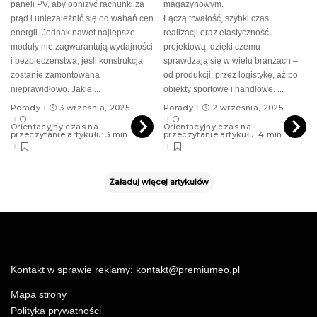
paneli PV, aby obniżyć rachunki za
magazynowym.
prąd i uniezależnić się od wahań cen
Łączą trwałość, szybki czas
energii. Jednak nawet najlepsze
realizacji oraz elastyczność
moduły nie zagwarantują wydajności
projektową, dzięki czemu
i bezpieczeństwa, jeśli konstrukcja
sprawdzają się w wielu branżach –
zostanie zamontowana
od produkcji, przez logistykę, aż po
nieprawidłowo. Jakie
...
obiekty sportowe i handlowe.
...
Porady
3 września, 2025
Porady
2 września, 2025
Orientacyjny czas na
Orientacyjny czas na
przeczytanie artykułu: 3 min
przeczytanie artykułu: 4 min
Załaduj więcej artykulów
Kontakt w sprawie reklamy:
kontakt@premiumeo.pl
Mapa strony
Polityka prywatności