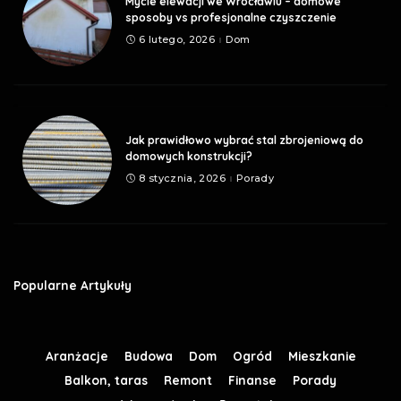
Mycie elewacji we Wrocławiu – domowe
sposoby vs profesjonalne czyszczenie
6 lutego, 2026
Dom
Jak prawidłowo wybrać stal zbrojeniową do
domowych konstrukcji?
8 stycznia, 2026
Porady
Popularne Artykuły
Aranżacje
Budowa
Dom
Ogród
Mieszkanie
Balkon, taras
Remont
Finanse
Porady