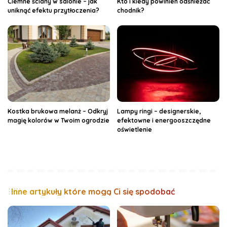
Ciemne ściany w salonie – jak
Kto i kiedy powinien odśnieżać
uniknąć efektu przytłoczenia?
chodnik?
Kostka brukowa melanż – Odkryj
Lampy ringi – designerskie,
magię kolorów w Twoim ogrodzie
efektowne i energooszczędne
oświetlenie
Inne artykuły które mogą Ci się spodobać