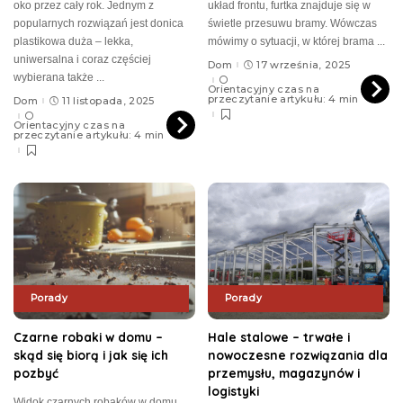
oko przez cały rok. Jednym z
układ frontu, furtka znajduje się w
popularnych rozwiązań jest donica
świetle przesuwu bramy. Wówczas
plastikowa duża – lekka,
mówimy o sytuacji, w której brama
...
uniwersalna i coraz częściej
Dom
17 września, 2025
wybierana także
...
Orientacyjny czas na
przeczytanie artykułu: 4 min
Dom
11 listopada, 2025
Orientacyjny czas na
przeczytanie artykułu: 4 min
Porady
Porady
Czarne robaki w domu –
Hale stalowe – trwałe i
skąd się biorą i jak się ich
nowoczesne rozwiązania dla
pozbyć
przemysłu, magazynów i
logistyki
Widok czarnych robaków w domu