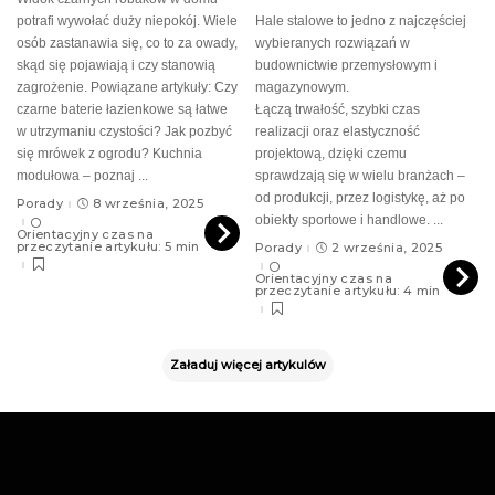
potrafi wywołać duży niepokój. Wiele
Hale stalowe to jedno z najczęściej
osób zastanawia się, co to za owady,
wybieranych rozwiązań w
skąd się pojawiają i czy stanowią
budownictwie przemysłowym i
zagrożenie. Powiązane artykuły: Czy
magazynowym.
czarne baterie łazienkowe są łatwe
Łączą trwałość, szybki czas
w utrzymaniu czystości? Jak pozbyć
realizacji oraz elastyczność
się mrówek z ogrodu? Kuchnia
projektową, dzięki czemu
modułowa – poznaj
...
sprawdzają się w wielu branżach –
od produkcji, przez logistykę, aż po
Porady
8 września, 2025
obiekty sportowe i handlowe.
...
Orientacyjny czas na
przeczytanie artykułu: 5 min
Porady
2 września, 2025
Orientacyjny czas na
przeczytanie artykułu: 4 min
Załaduj więcej artykulów