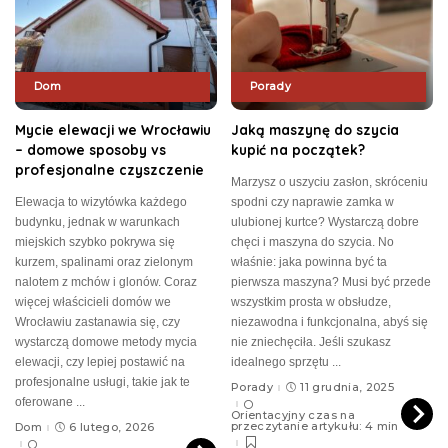
Dom
Porady
Mycie elewacji we Wrocławiu
Jaką maszynę do szycia
– domowe sposoby vs
kupić na początek?
profesjonalne czyszczenie
Marzysz o uszyciu zasłon, skróceniu
Elewacja to wizytówka każdego
spodni czy naprawie zamka w
budynku, jednak w warunkach
ulubionej kurtce? Wystarczą dobre
miejskich szybko pokrywa się
chęci i maszyna do szycia. No
kurzem, spalinami oraz zielonym
właśnie: jaka powinna być ta
nalotem z mchów i glonów. Coraz
pierwsza maszyna? Musi być przede
więcej właścicieli domów we
wszystkim prosta w obsłudze,
Wrocławiu zastanawia się, czy
niezawodna i funkcjonalna, abyś się
wystarczą domowe metody mycia
nie zniechęciła. Jeśli szukasz
elewacji, czy lepiej postawić na
idealnego sprzętu
...
profesjonalne usługi, takie jak te
Porady
11 grudnia, 2025
oferowane
...
Orientacyjny czas na
przeczytanie artykułu: 4 min
Dom
6 lutego, 2026