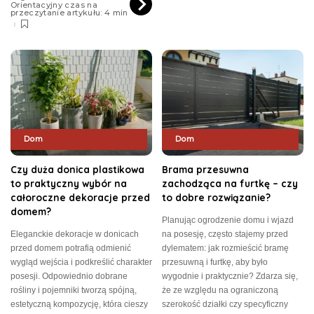
Orientacyjny czas na
przeczytanie artykułu: 4 min
Dom
Dom
Czy duża donica plastikowa
Brama przesuwna
to praktyczny wybór na
zachodząca na furtkę – czy
całoroczne dekoracje przed
to dobre rozwiązanie?
domem?
Planując ogrodzenie domu i wjazd
Eleganckie dekoracje w donicach
na posesję, często stajemy przed
przed domem potrafią odmienić
dylematem: jak rozmieścić bramę
wygląd wejścia i podkreślić charakter
przesuwną i furtkę, aby było
posesji. Odpowiednio dobrane
wygodnie i praktycznie? Zdarza się,
rośliny i pojemniki tworzą spójną,
że ze względu na ograniczoną
estetyczną kompozycję, która cieszy
szerokość działki czy specyficzny