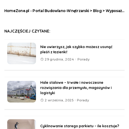
HomeZone.pl - Portal Budowlano-Wnętrzarski
>
Blog
>
Wyposażenie
NAJCZĘŚCIEJ CZYTANE:
Nie uwierzysz, jak szybko możesz usunąć
pleśń z łazienki!
29 grudnia, 2024
Porady
Hale stalowe – trwałe i nowoczesne
rozwiązania dla przemysłu, magazynów i
logistyki
2 września, 2025
Porady
Cyklinowanie starego parkietu – ile kosztuje?