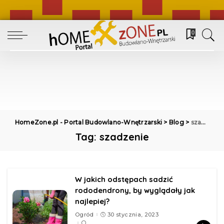
0
HomeZone.pl - Portal Budowlano-Wnętrzarski
>
Blog
>
szadzenie
Tag:
szadzenie
W jakich odstępach sadzić
rododendrony, by wyglądały jak
najlepiej?
Ogród
30 stycznia, 2023