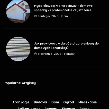
Mycie elewacji we Wrocławiu – domowe
sposoby vs profesjonalne czyszczenie
6 lutego, 2026
Dom
Jak prawidłowo wybrać stal zbrojeniową do
domowych konstrukcji?
8 stycznia, 2026
Porady
Popularne Artykuły
Aranżacje
Budowa
Dom
Ogród
Mieszkanie
Balkon, taras
Remont
Finanse
Porady